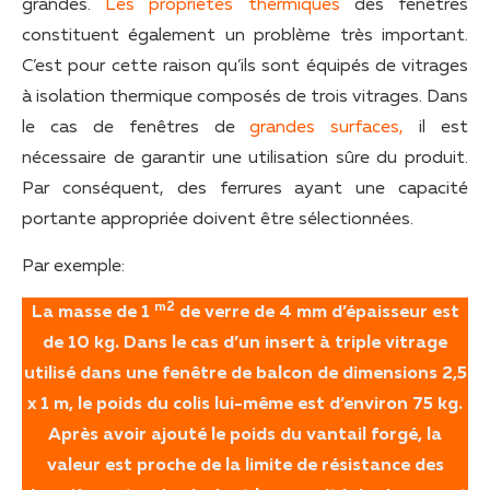
grandes.
Les propriétés thermiques
des fenêtres
constituent également un problème très important.
C’est pour cette raison qu’ils sont équipés de vitrages
à isolation thermique composés de trois vitrages. Dans
le cas de fenêtres de
grandes surfaces,
il est
nécessaire de garantir une utilisation sûre du produit.
Par conséquent, des ferrures ayant une capacité
portante appropriée doivent être sélectionnées.
Par exemple:
m2
La masse de 1
de verre de 4 mm d’épaisseur est
de 10 kg. Dans le cas d’un insert à triple vitrage
utilisé dans une fenêtre de balcon de dimensions 2,5
x 1 m, le poids du colis lui-même est d’environ 75 kg.
Après avoir ajouté le poids du vantail forgé, la
valeur est proche de la limite de résistance des