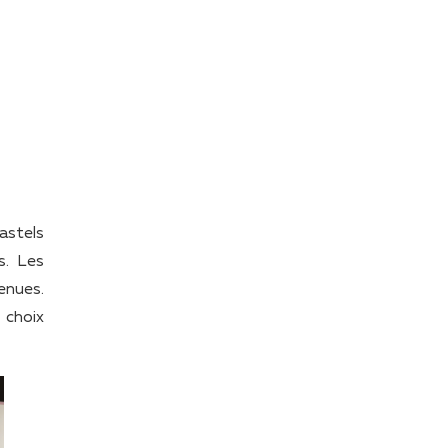
pastels
s. Les
enues.
 choix