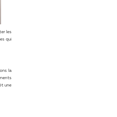
ter les
tes qui
ons la
éments
tôt une