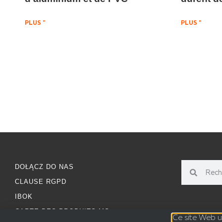
PLUS "
PLUS "
DOŁĄCZ DO NAS
CLAUSE RGPD
IBOK
CARTE DES PRODUITS MS
Ce site Web ut