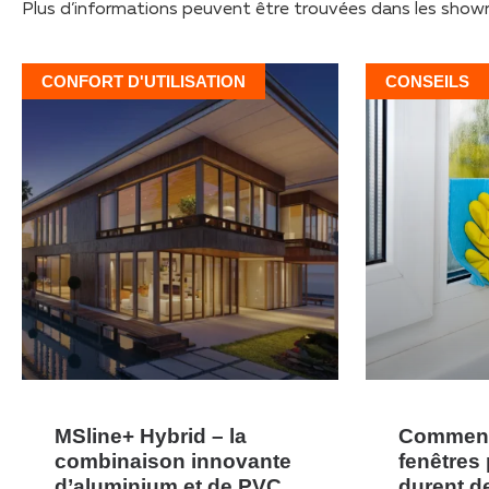
Plus d’informations peuvent être trouvées dans les sho
CONFORT D'UTILISATION
CONSEILS
MSline+ Hybrid – la
Comment 
combinaison innovante
fenêtres 
d’aluminium et de PVC
durent d