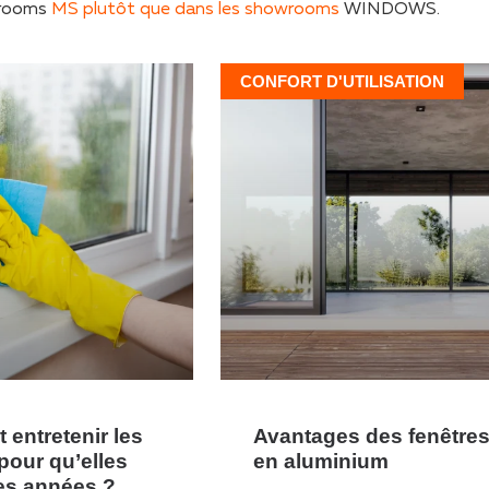
wrooms
MS plutôt que dans
les showrooms
WINDOWS.
CONFORT D'UTILISATION
entretenir les
Avantages des fenêtre
pour qu’elles
en aluminium
es années ?