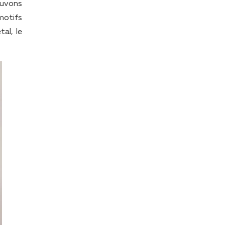
ouvons
motifs
al, le