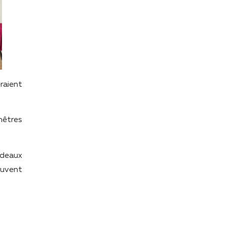
raient
nêtres
ideaux
euvent