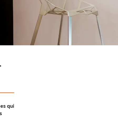
-
es qui
s