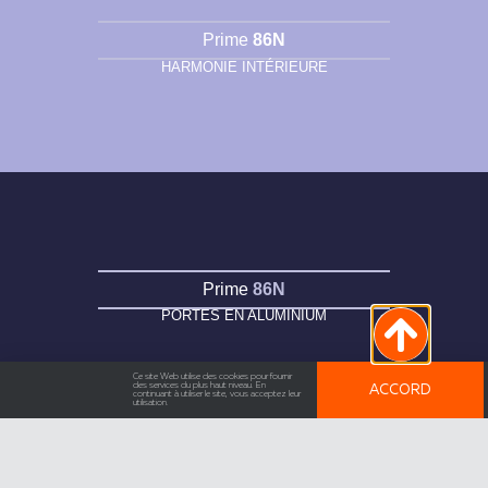
Prime
86N
HARMONIE INTÉRIEURE
Prime
86N
PORTES EN ALUMINIUM
Ce site Web utilise des cookies pour fournir
des services du plus haut niveau. En
ACCORD
continuant à utiliser le site, vous acceptez leur
utilisation.