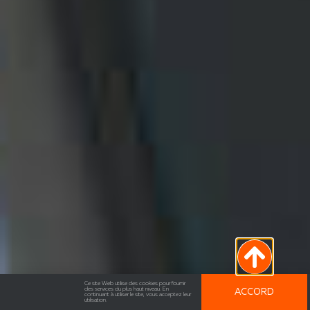
Ce site Web utilise des cookies pour fournir
des services du plus haut niveau. En
ACCORD
continuant à utiliser le site, vous acceptez leur
utilisation.