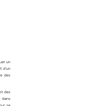
uer un
t d’un
re des
 et des
t dans
our se