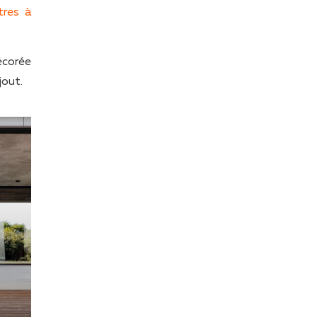
tres à
écorée
jout.