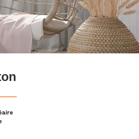
ton
éaire
e