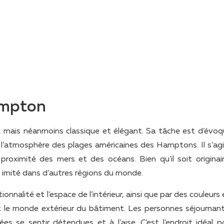
ampton
, mais néanmoins classique et élégant. Sa tâche est d’évoq
à l’atmosphère des plages américaines des Hamptons. Il s’agi
 proximité des mers et des océans. Bien qu’il soit originai
t imité dans d’autres régions du monde.
onnalité et l’espace de l’intérieur, ainsi que par des couleurs
r et le monde extérieur du bâtiment. Les personnes séjournan
 se sentir détendues et à l’aise. C’est l’endroit idéal p