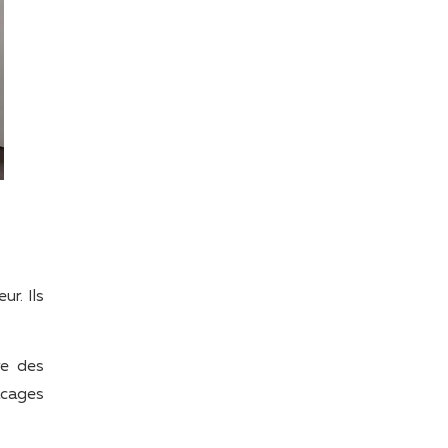
ur. Ils
re des
lacages