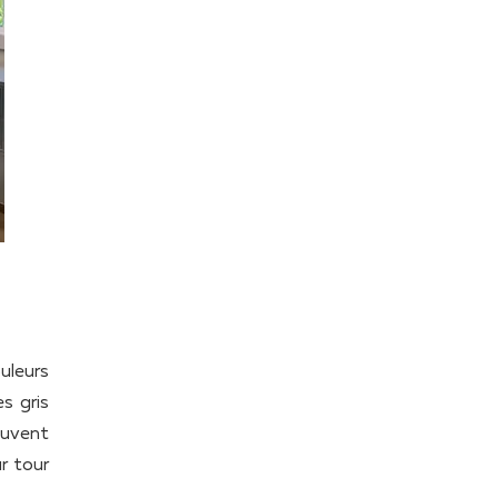
uleurs
s gris
euvent
ur tour