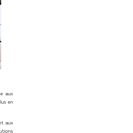
le aux
plus en
et aux
utions