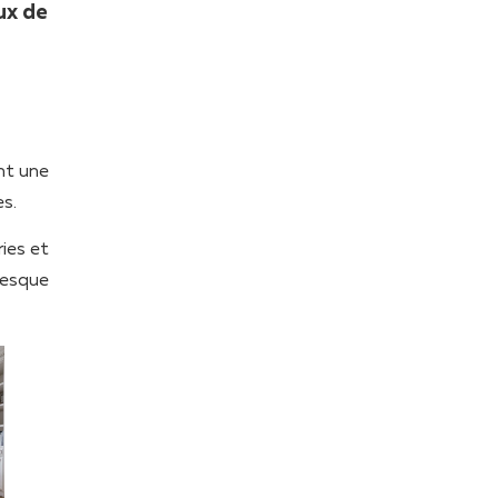
ux de
nt une
es.
ies et
presque