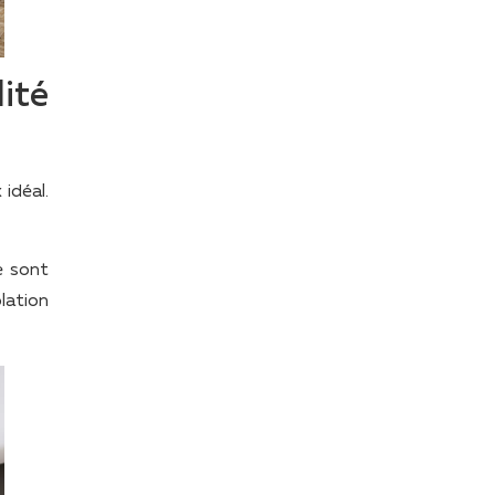
ité
idéal.
e sont
lation