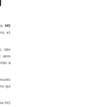
és.
MS
ons et
o, des
 ainsi
ptés à
esures
ons qui
fre MS