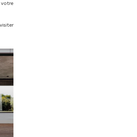
 votre
isiter