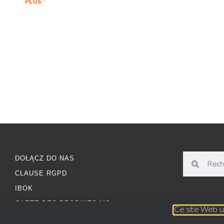
PLUS "
DOŁĄCZ DO NAS
CLAUSE RGPD
IBOK
CARTE DES PRODUITS MS
Ce site Web ut