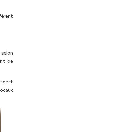
fèrent
 selon
ant de
aspect
locaux