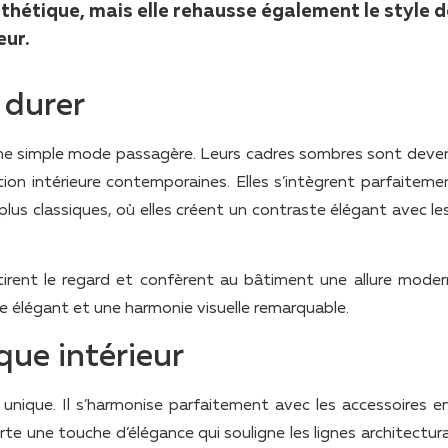
thétique, mais elle rehausse également le style d
eur.
 durer
 une simple mode passagère. Leurs cadres sombres sont deve
tion intérieure contemporaines. Elles s’intègrent parfaiteme
s plus classiques, où elles créent un contraste élégant avec l
ttirent le regard et confèrent au bâtiment une allure moder
yle élégant et une harmonie visuelle remarquable.
que intérieur
unique. Il s’harmonise parfaitement avec les accessoires en
rte une touche d’élégance qui souligne les lignes architectur