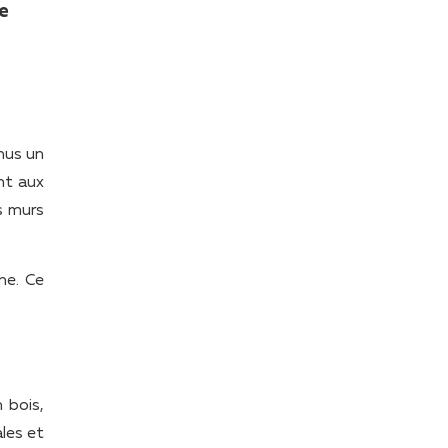
e
nus un
nt aux
es murs
ne. Ce
 bois,
ales et