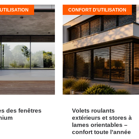
UTILISATION
CONFORT D'UTILISATION
s des fenêtres
Volets roulants
nium
extérieurs et stores à
lames orientables –
confort toute l’année