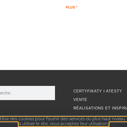
PLUS "
CERTYFIKATY I ATESTY
VENTE
RÉALISATIONS ET INSPIR
ilise des cookies pour fournir des services du plus haut niveau
à utiliser le site, vous acceptez leur utilisation.