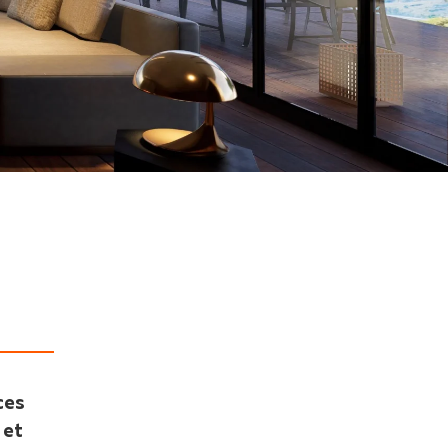
ces
 et