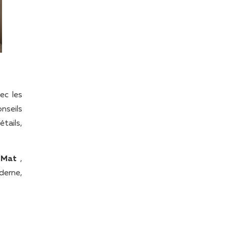
ec les
nseils
tails,
 Mat
,
derne,