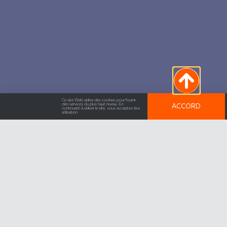
Ce site Web utilise des cookies pour fournir
des services du plus haut niveau. En
ACCORD
continuant à utiliser le site, vous acceptez leur
utilisation.